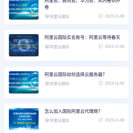
阿里云、腾讯云、华为云：从内卷到外
卷
2023-11-09
阿里云国际
阿里云国际实名账号：阿里云等待春天
2023-11-09
阿里云国际
阿里云国际如何选择云服务器？
2023-11-09
阿里云国际
怎么加入国际阿里云代理商？
2023-11-09
阿里云国际