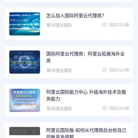
怎么加入国际阿里云代理商？
2023-11-09
阿里云国际
国际阿里云代理商：阿里云拓展海外业
务
2023-11-09
阿里云国际
阿里云国际能力中心 升级海外技术及服
务能力
2023-11-09
阿里云国际
阿里云国际版-如何从代理商后台给自己
的账号充值额