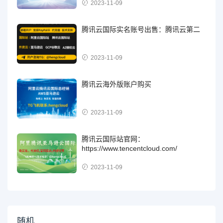
2023-11-09
腾讯云国际实名账号出售：腾讯云第二
2023-11-09
腾讯云海外版账户购买
2023-11-09
腾讯云国际站官网：
https://www.tencentcloud.com/
2023-11-09
随机