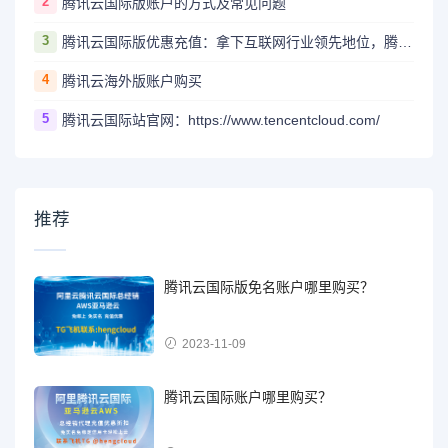
2
腾讯云国际版账户的方式及常见问题
3
腾讯云国际版优惠充值：拿下互联网行业领先地位，腾讯云底气何来
4
腾讯云海外版账户购买
5
腾讯云国际站官网：https://www.tencentcloud.com/
推荐
腾讯云国际版免名账户哪里购买？
2023-11-09
腾讯云国际账户哪里购买？