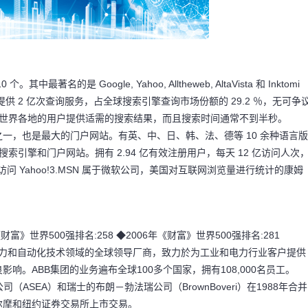
是 Google, Yahoo, Alltheweb, AltaVista 和 Inktomi
 每天提供 2 亿次查询服务，占全球搜索引擎查询市场份额的 29.2 ％，无可争
整理，为世界各地的用户提供适需的搜索结果，而且搜索时间通常不到半秒。
牌之一，也是最大的门户网站。有英、中、日、韩、法、德等 10 余种语言版
搜索引擎和门户网站。拥有 2.94 亿有效注册用户，每天 12 亿访问人次
者访问 Yahoo!3.MSN 属于微软公司，美国对互联网浏览量进行统计的康姆
财富》世界500强排名:258 ◆2006年《财富》世界500强排名:281
ABB是电力和自动化技术领域的全球领导厂商，致力於为工业和电力行业客户提供
。ABB集团的业务遍布全球100多个国家，拥有108,000名员工。
司（ASEA）和瑞士的布朗－勃法瑞公司（BrownBoveri）在1988年合并
尔摩和纽约证券交易所上市交易。