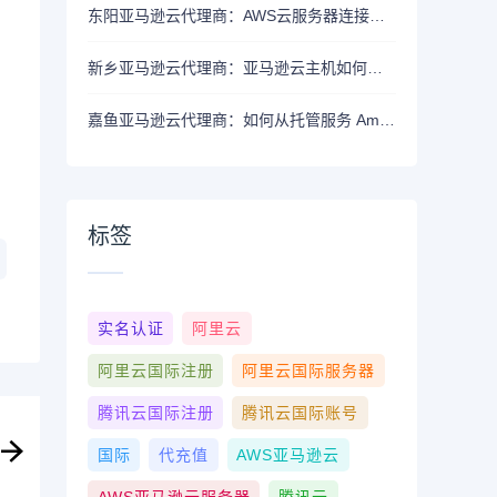
东阳亚马逊云代理商：AWS云服务器连接方法有哪些？
新乡亚马逊云代理商：亚马逊云主机如何使用教程?
嘉鱼亚马逊云代理商：如何从托管服务 Amazon API Gateway 集成 Amazon VPC 内部私有服务？
标签
实名认证
阿里云
阿里云国际注册
阿里云国际服务器
腾讯云国际注册
腾讯云国际账号
国际
代充值
AWS亚马逊云