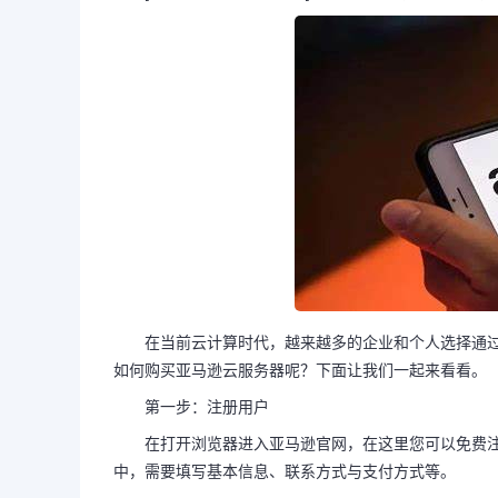
在当前云计算时代，越来越多的企业和个人选择通过
如何购买亚马逊云服务器呢？下面让我们一起来看看。
第一步：注册用户
在打开浏览器进入亚马逊官网，在这里您可以免费注
中，需要填写基本信息、联系方式与支付方式等。