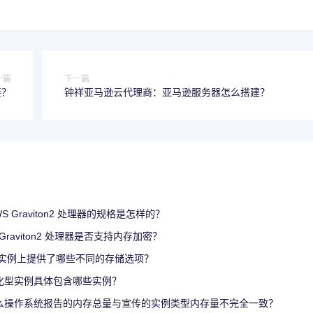
一篇
下一篇
接？
钟祥亚马逊云代理商：亚马逊服务器怎么搭建？
 Graviton2 处理器的规格是怎样的？
Graviton2 处理器是否支持内存加密？
6g 实例上提供了哪些不同的存储选项？
算优化型实例具体包含哪些实例？
中为什么操作系统报告的内存总量与宣传的实例类型内存量不完全一致？