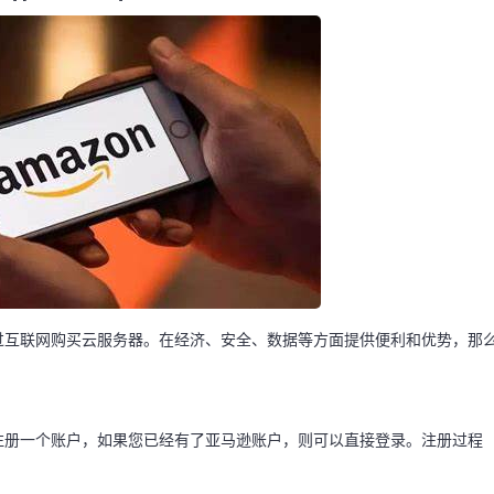
互联网购买云服务器。在经济、安全、数据等方面提供便利和优势，那
册一个账户，如果您已经有了亚马逊账户，则可以直接登录。注册过程