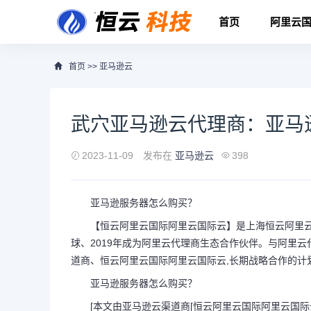
首页
阿里云
首页
>>
亚马逊云
武穴亚马逊云代理商：亚马
2023-11-09
发布在
亚马逊云
398
亚马逊服务器怎么购买？
【恒云
阿里云国际
阿里云国际
云】是上海恒云
阿里
球、2019年成为阿里云代理商生态合作伙伴。与阿里
道商、恒云
阿里云国际
阿里云国际
云,长期战略合作的
亚马逊服务器怎么购买？
[本文由亚马逊云渠道商[恒云
阿里云国际
阿里云国际