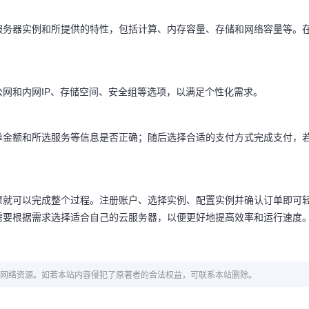
务器实例和所提供的特性，包括计算、内存容量、存储和网络容量等。
和内网IP、存储空间、安全组等选项，以满足个性化需求。
金额和所选服务等信息是否正确；随后选择合适的支付方式完成支付，
就可以完成整个过程。注册账户、选择实例、配置实例并确认订单即可
需要根据需求选择适合自己的云服务器，以便更好地提高效率和运行速度
网络资源。如若本站内容侵犯了原著者的合法权益，可联系本站删除。