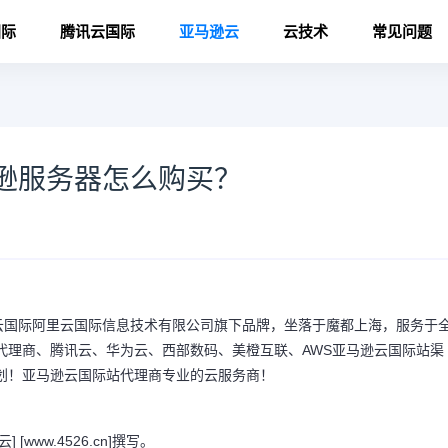
国际
腾讯云国际
亚马逊云
云技术
常见问题
逊服务器怎么购买？
云国际
阿里云国际
信息技术有限公司旗下品牌，坐落于魔都上海，服务于
云代理商、腾讯云、华为云、西部数码、美橙互联、AWS亚马逊云国际站渠
计划！亚马逊云国际站代理商专业的云服务商！
云] [www.4526.cn]撰写。