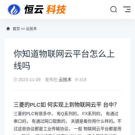
首页
>>
云技术
你知道物联网云平台怎么上
线吗
2023-11-09
发布在
云技术
318
三菱的PLC如 何实现上到物联网云平 台中？
三菱的PLC有很多中， 有Q系列的， FX系列的， 有通过
串口的， 有通过网口取数的， 关键是看你用什么样的。不
过这些协议都是工业传输协议， 一般 物联网云平台都是用