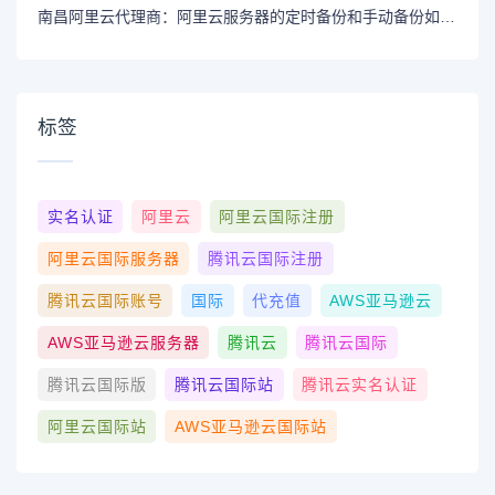
南昌阿里云代理商：阿里云服务器的定时备份和手动备份如何选择？
标签
实名认证
阿里云
阿里云国际注册
阿里云国际服务器
腾讯云国际注册
腾讯云国际账号
国际
代充值
AWS亚马逊云
AWS亚马逊云服务器
腾讯云
腾讯云国际
腾讯云国际版
腾讯云国际站
腾讯云实名认证
阿里云国际站
AWS亚马逊云国际站