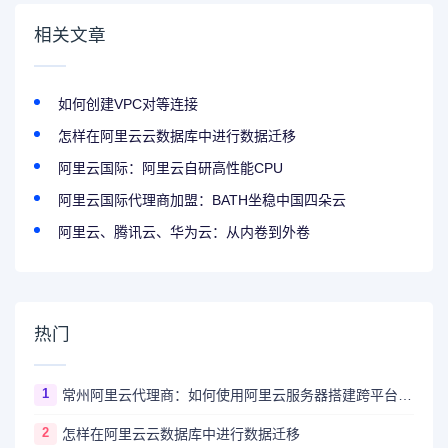
相关文章
如何创建VPC对等连接
怎样在阿里云云数据库中进行数据迁移
阿里云国际：阿里云自研高性能CPU
阿里云国际代理商加盟：BATH坐稳中国四朵云
阿里云、腾讯云、华为云：从内卷到外卷
热门
1
常州阿里云代理商：如何使用阿里云服务器搭建跨平台的应用系统和数据库？
2
怎样在阿里云云数据库中进行数据迁移