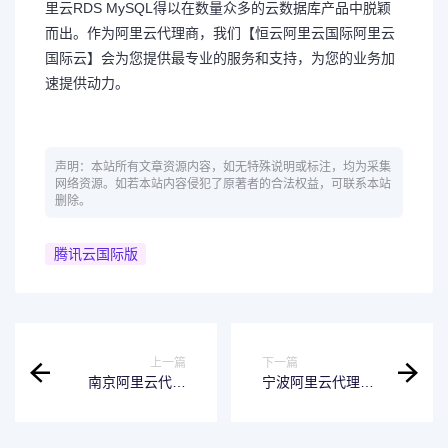
里云RDS MySQL得以在数量众多的云数据库产品中脱颖
而出。作为阿里云代理商，我们【恒云
阿里云国际
阿里云
国际
云】会为您提供最专业的服务和支持，为您的业务加
速提供动力。
声明：本站所有文章资源内容，如无特殊说明或标注，均为采集
网络资源。如若本站内容侵犯了原著者的合法权益，可联系本站
删除。
腾讯云国际版
上一篇
下一篇
南京阿里云代理
宁波阿里云代理
商：阿里云CDN的
商：如何在阿里云
流量统计和分析如
服务器上安装SSL
何查看？
证书？