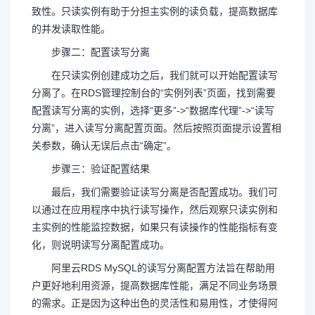
致性。只读实例有助于分担主实例的读负载，提高数据库
的并发读取性能。
步骤二：配置读写分离
在只读实例创建成功之后，我们就可以开始配置读写
分离了。在RDS管理控制台的“实例列表”页面，找到需要
配置读写分离的实例，选择“更多”->“数据库代理”->“读写
分离”，进入读写分离配置页面。然后按照页面提示设置相
关参数，确认无误后点击“确定”。
步骤三：验证配置结果
最后，我们需要验证读写分离是否配置成功。我们可
以通过在应用程序中执行读写操作，然后观察只读实例和
主实例的性能监控数据，如果只有读操作的性能指标有变
化，则说明读写分离配置成功。
阿里云RDS MySQL的读写分离配置方法旨在帮助用
户更好地利用资源，提高数据库性能，满足不同业务场景
的需求。正是因为这种出色的灵活性和易用性，才使得阿