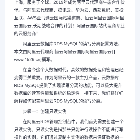
上海，服务于全球、2019年成为阿里云代理商生态合作伙
伴。与阿里云代理商、腾讯云、华为云、西部数码、美橙
互联、AWS亚马逊云国际站渠道商、恒云
阿里云国际
阿里
云国际
云,长期战略合作的计划！阿里云国际站代理商专业
的云服务商！
阿里云云数据库RDS MySQL的读写分离配置方法，
本文由阿里云代理商[恒云
阿里云国际
阿里云国际
云] [
www.4526.cn]撰写。
在当今这个大数据时代，高效的数据处理和管理已经
变得至关重要。作为阿里云的一款主打产品，云数据库
RDS MySQL提供了实现读写分离的功能，可以极大提升
数据库的读写性能和系统的稳定性。接下来，我们将详细
解释如何配置阿里云RDS MySQL的读写分离。
步骤一：创建只读实例
在阿里云RDS管理控制台中，我们首先需要创建一个
只读实例。只读实例是指那些只能进行读操作不能进行写
操作的实例，它们通过复制主实例的数据来保证数据的一