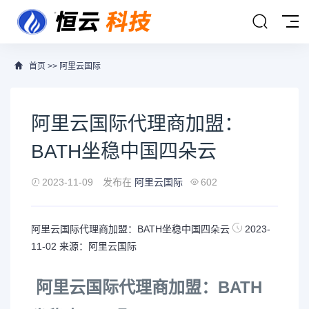
首页
>>
阿里云国际
阿里云国际代理商加盟：
BATH坐稳中国四朵云
2023-11-09
发布在
阿里云国际
602
阿里云国际代理商加盟：BATH坐稳中国四朵云
2023-
11-02
来源：
阿里云国际
阿里云国际
代理商加盟：BATH