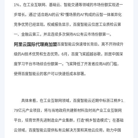
1%，在工业互联网、基础云、智能交通等领域的市场份额实现进一
步增长。通过“适合跑AI的云”和“懂场景的AI”构成的云智一体差异化
竞争优势已经显现。权威报告显示，百度智能云位居工业质检云第
一、金融云第三，并且连续多次保持AI公有云市场份额第一。
阿里云国际代理商加盟
百度智能云快速增长背后，离不开持续升
级的AI技术优势和生态优势。6月，百度飞桨超越谷歌，跃居中国深
度学习平台市场综合份额第一。飞桨降低了开发者应用AI的门槛，
使得百度智能云的客户可以快速低成本部署。
具体来看，在工业互联网领域，百度智能云近期中标浙江桐乡1.
79亿元产业项目，将与当地政府共建新材料及时尚产业工业互联网
平台，培育世界先进制造业产业集群，打造“桐乡智造模式”；在基础
云领域，百度智能云提供私有云解决方案和其他云应用，助力中国