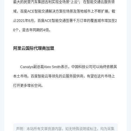
最大的民营汽车集团吉利实现全场景“上云”； 在智能交通云服务领
域，百度ACE智能交通解决方案在场景及落地城市上不断扩展。截
止2021年6月，百度ACE智能交通签署千万订单的覆盖城市增加至2
0个，是去年同期的4倍。
阿里云国际代理商加盟
Canalys副总裁Alex Smith表示，中国科技公司可以始终依赖其
本土市场。百度智能云等领先的云服务提供商，有望在这片市场上
打开更多增长空间。
声明：本站所有文章资源内容，如无特殊说明或标注，均为采集