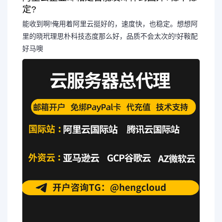
定?
能收到啊!俺用着阿里云挺好的，速度快，也稳定。想想阿
里的晓玳理思朴科技态度那么好，品质不会太次的!好鞍配
好马噢