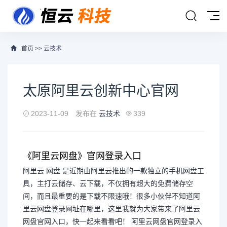
首页
>>
云技术
太原阿里云创新中心官网
2023-11-09
发布在
云技术
339
《阿里云网盘》官网登录入口
阿里云 网盘 是近期由阿里云推出的一款独立的手机网盘工
具，主打云储存、云下载，不仅拥有超大的免费储存空
间，而且最重要的是下载不限速哦！很多小伙伴不知道阿
里云网盘登录网址在哪里，这里我就为大家带来了阿里云
网盘官网入口，快一起来看看吧！ 阿里云网盘官网登录入