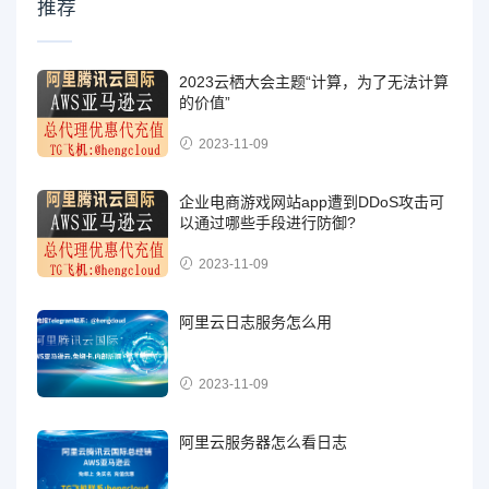
推荐
2023云栖大会主题“计算，为了无法计算
的价值”
2023-11-09
企业电商游戏网站app遭到DDoS攻击可
以通过哪些手段进行防御?
2023-11-09
阿里云日志服务怎么用
2023-11-09
阿里云服务器怎么看日志