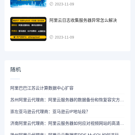
2023-11-09
阿里云日志收集服务器异常怎么解决
2023-11-09
随机
阿里巴巴江苏云计算数据中心扩容
苏州阿里云代理商：阿里云服务器的数据备份和恢复容灾方案的可用性？
崇左亚马逊云代理商：亚马逊云IP地址段？
济南阿里云代理商：阿里云服务器如何应对视频网站的高清流媒体传输和加载速度？
扬州阿里云代理商：阿里云云数据库RDS MySQL如何进行数据迁移和同步？