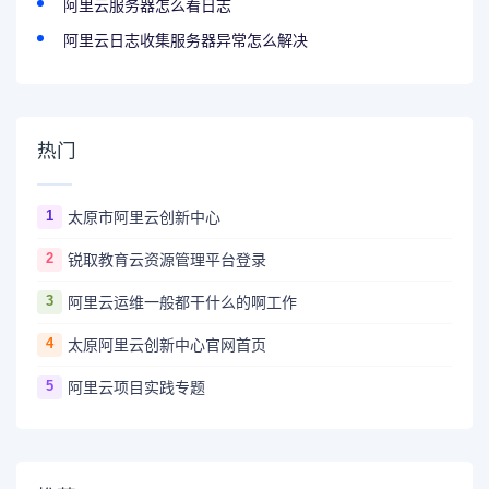
阿里云服务器怎么看日志
阿里云日志收集服务器异常怎么解决
热门
1
太原市阿里云创新中心
2
锐取教育云资源管理平台登录
3
阿里云运维一般都干什么的啊工作
4
太原阿里云创新中心官网首页
5
阿里云项目实践专题