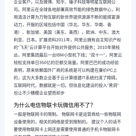
企业客户，以及微博、知乎、锤子科技等明星互联网公
司。阿里云在全球各地部署高效节能的绿色数据中心，利
用清洁计算为万物互联的新世界提供源源不断的能搭宴源
动力，开服的区域包括中国（华北、华东、华南、香
港）、新加坡、美国（美东、美西）、欧洲、中东、澳大
利亚、日本。扩展资料2011年，阿里云拥有自主知识产权
的“飞天”云计算平台开始对外提供公共服务；2010年猜枝
丛，阿里集团最后一台IBM小型机下线；“双十一”，阿里云
轻松支持单日350亿的巨额交易量。阿里巴巴的成功经验
表明，原来依赖国外厂商的系统是可以构建在廉价PC上
的，这为大多数企业基于云计算搭建IT系统扫清了障碍。
互联网时代，数据就是一切。但信息化建设的投入“黑洞”
也让不少穗樱企业望而却步
为什么电信物联卡玩微信用不了？
一般是物联网卡的限制。 物联网卡是运营商给一些物联网
设备使用的，相关的网络是受到限制的。 建议个人的话不
要使用物联网卡上网还是需要使用普通的手机卡物联网卡