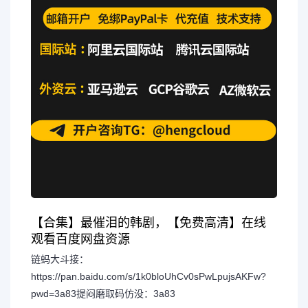
【合集】最催泪的韩剧，【免费高清】在线
观看百度网盘资源
链蚂大斗接：
https://pan.baidu.com/s/1k0bloUhCv0sPwLpujsAKFw?
pwd=3a83提闷磨取码仿没：3a83