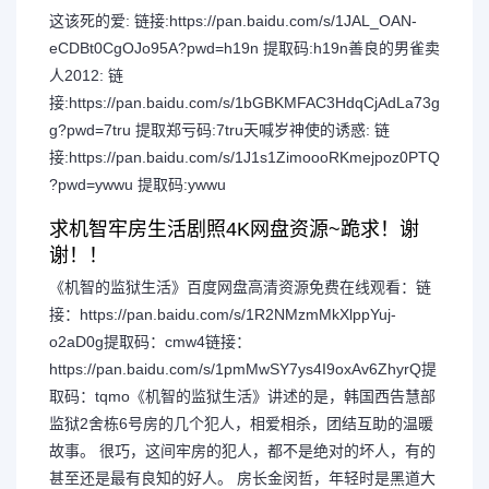
这该死的爱: 链接:https://pan.baidu.com/s/1JAL_OAN-
eCDBt0CgOJo95A?pwd=h19n 提取码:h19n善良的男雀卖
人2012: 链
接:https://pan.baidu.com/s/1bGBKMFAC3HdqCjAdLa73g
g?pwd=7tru 提取郑亏码:7tru天喊岁神使的诱惑: 链
接:https://pan.baidu.com/s/1J1s1ZimoooRKmejpoz0PTQ
?pwd=ywwu 提取码:ywwu
求机智牢房生活剧照4K网盘资源~跪求！谢
谢！！
《机智的监狱生活》百度网盘高清资源免费在线观看：链
接：https://pan.baidu.com/s/1R2NMzmMkXlppYuj-
o2aD0g提取码：cmw4链接：
https://pan.baidu.com/s/1pmMwSY7ys4I9oxAv6ZhyrQ提
取码：tqmo《机智的监狱生活》讲述的是，韩国西告慧部
监狱2舍栋6号房的几个犯人，相爱相杀，团结互助的温暖
故事。 很巧，这间牢房的犯人，都不是绝对的坏人，有的
甚至还是最有良知的好人。 房长金闵哲，年轻时是黑道大