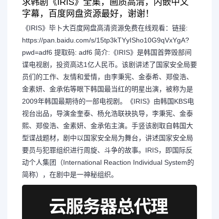
求韩剧《IRIS》全集，画质高清，内嵌中文
字幕，百度网盘资源最好，谢谢！
《IRIS》毕卜大百度网盘高清资源免费在线观看：链接:
https://pan.baidu.com/s/15tp3kTYyISho10G9qVxYgA?
pwd=adf6 提取码: adf6 简介:《IRIS》是韩国首弊毁部间
谍电视剧，投资高达1亿人民币。该剧讲述了国家安全局要
员们的工作、友情和爱情，由李秉宪、金泰希、郑俊浩、
金素妍、金承佑等眼下韩国最当红的明星出演，被称为是
2009年韩国最期待的一部电视剧。《IRIS》由韩国KBS电
视台出品，导演金奎泰、杨允浩联袂执导，李秉宪、金泰
熙、郑俊浩、金素妍、金承佑主演。手竖该剧取自韩国大
型谍战题材，剧中以国家安全局为舞台，讲述国家安全局
要员与犯罪组织进行周旋、斗争的故事。IRIS，即国际反
动个人集团（International Reaction Individual System的
简称），在剧中是一神秘组织。