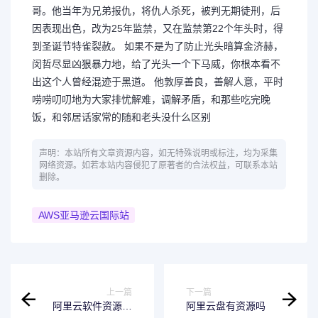
哥。他当年为兄弟报仇，将仇人杀死，被判无期徒刑，后
因表现出色，改为25年监禁，又在监禁第22个年头时，得
到圣诞节特雀裂赦。 如果不是为了防止光头暗算金济赫，
闵哲尽显凶狠暴力地，给了光头一个下马威，你根本看不
出这个人曾经混迹于黑道。 他敦厚善良，善解人意，平时
唠唠叨叨地为大家排忧解难，调解矛盾，和那些吃完晚
饭，和邻居话家常的随和老头没什么区别
声明：本站所有文章资源内容，如无特殊说明或标注，均为采集
网络资源。如若本站内容侵犯了原著者的合法权益，可联系本站
删除。
AWS亚马逊云国际站
上一篇
下一篇
阿里云软件资源库
阿里云盘有资源吗