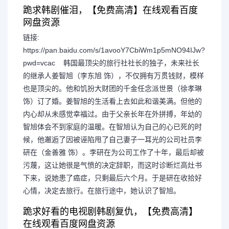
跪求韩剧催泪，【免费高清】在线观看百度
网盘资源
链接:
https://pan.baidu.com/s/1avooY7CbiWm1p5mNO94IJw?
pwd=vcac 韩国最顶尖的旅行社社长的独子，未来社长
的继承人姜智旭（李东旭 饰），不仅拥有万贯钱财，模样
也是顶尖的。他和饥扮大财团的千金任念派世景（徐孝琳
饰）订了婚。姜智旭的生活看上去如此和谐美满。但他的
内心却从未感觉幸福过。由于父亲长年在外拼搏，年幼的
智旭体会不到家庭的温暖。在智旭认为自己的心已死的时
候，他邂逅了因被诬陷甩了自己妻子一耳光的公司社员李
研在（金善雅 饰）。李研在为公司工作了十年，最后却被
污蔑，这让她很是气愤的决定辞职，而这时诊断烂高灶书
下来，说她患了癌症，只剩最后六个月。于是研在收拾好
心情，决定去旅行。在旅行途中，她认识了智旭。
跪求好看的电视剧韩剧复仇，【免费高清】
在线观看百度网盘资源