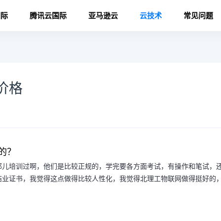
国际
腾讯云国际
亚马逊云
云技术
常见问题
价格
的？
那儿培训过啊，他们是比较正规的，学完要各方面考试，有操作和笔试，
结业证书，我觉得这点做得比较人性化，我觉得北理工物联网做得挺好的