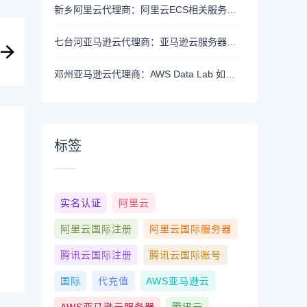
新乡阿里云代理商：阿里云ECS相关服务有哪些？
七台河亚马逊云代理商：亚马逊云服务器端口怎么设置？
邓州亚马逊云代理商：AWS Data Lab 如何帮助 BMW Financial Services 设计和构建多账户的现代化数据架构?
标签
实名认证
阿里云
阿里云国际注册
阿里云国际服务器
腾讯云国际注册
腾讯云国际账号
国际
代充值
AWS亚马逊云