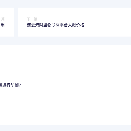
一篇
下一篇
费用
连云港阿里物联网平台大概价格
段进行防御?