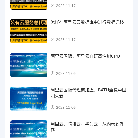
2023-11-17
怎样在阿里云云数据库中进行数据迁移
2023-11-17
阿里云国际：阿里云自研高性能CPU
2023-11-09
阿里云国际代理商加盟：BATH坐稳中国
四朵云
2023-11-09
阿里云、腾讯云、华为云：从内卷到外
卷