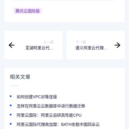
腾讯云国际版
上一篇
下一篇
芜湖阿里云代理
遵义阿里云代理
商：阿里云服务器
商：阿里云云数据
的网络延迟如何测
库RDS MySQL是
试？如何优化网络
否支持水平分表？
连接？
相关文章
如何创建VPC对等连接
怎样在阿里云云数据库中进行数据迁移
阿里云国际：阿里云自研高性能CPU
阿里云国际代理商加盟：BATH坐稳中国四朵云