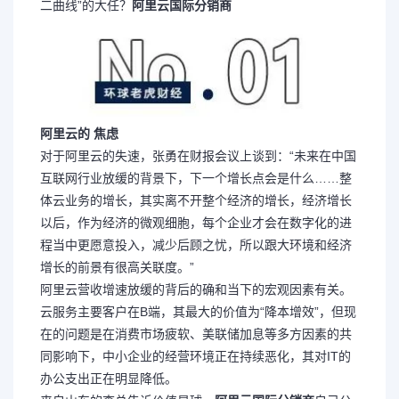
二曲线”的大任？
阿里云国际分销商
阿里云的
焦虑
对于阿里云的失速，张勇在财报会议上谈到：“未来在中国
互联网行业放缓的背景下，下一个增长点会是什么……整
体云业务的增长，其实离不开整个经济的增长，经济增长
以后，作为经济的微观细胞，每个企业才会在数字化的进
程当中更愿意投入，减少后顾之忧，所以跟大环境和经济
增长的前景有很高关联度。”
阿里云营收增速放缓的背后的确和当下的宏观因素有关。
云服务主要客户在B端，其最大的价值为“降本增效”，但现
在的问题是在消费市场疲软、美联储加息等多方因素的共
同影响下，中小企业的经营环境正在持续恶化，其对IT的
办公支出正在明显降低。