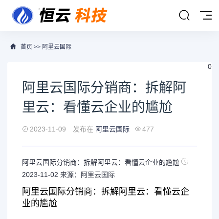
首页
>>
阿里云国际
0
阿里云国际分销商：拆解阿
里云：看懂云企业的尴尬
2023-11-09
发布在
阿里云国际
477
阿里云国际分销商：拆解阿里云：看懂云企业的尴尬
2023-11-02
来源：
阿里云国际
阿里云国际
分销商：拆解阿里云：看懂云企
业的尴尬