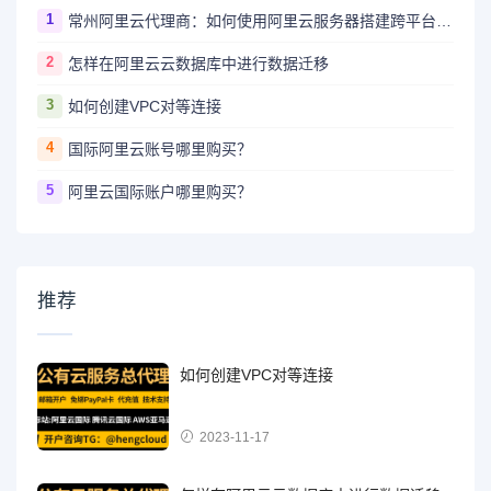
1
常州阿里云代理商：如何使用阿里云服务器搭建跨平台的应用系统和数据库？
2
怎样在阿里云云数据库中进行数据迁移
3
如何创建VPC对等连接
4
国际阿里云账号哪里购买？
5
阿里云国际账户哪里购买？
推荐
如何创建VPC对等连接
2023-11-17