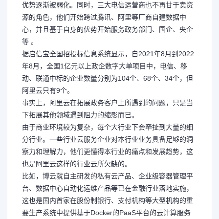
优势逐渐被弱化。同时，三大电信运营商也不再甘于卖资
源的角色，他们开始跨过腾讯、阿里等厂商自建数据中
心，并且基于自身的优势开始服务政务部门、国企、央企
等 。
据启信宝全国招投标信息系统显示，自2021年8月到2022
年8月，全国1亿元以上政企数字大单项目中，电信、移
动、联通中标的企业数量分别为104个、68个、34个，但
阿里云只有9个。
事实上，阿里云在拓展政务客户上所遇到的问题，只是当
下拓展其他领域遇到阻力的缩影而已。
由于商业环境较为复杂，每个大行业下会牵扯到大量的细
分行业。一些行业云服务企业对本行业业务具备足够的洞
察力和理解力，他们更懂得本行业的痛点和发展趋势，这
也是阿里云这样的行业云所欠缺的。
比如，博云就自主研发的私有云产品、企业级容器管理平
台、数据中心自动化运维产品等已在金融行业落地实施，
这也是国内首家在股份制银行、支付机构等大型机构的重
要生产系统中提供基于Docker的PaaS平台的云计算服务