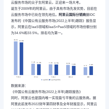
云服务市场的尖子生阿里云，正迎来一场大考。
诞生于2009年的阿里云，由于具有市场先发优势，目前在
云服务市场中已处在领先地位。
阿里云国际
分销商
据IDC
发布的《中国公有云服务市场(2022上半年)跟踪》报告显
示，阿里云在IaaS领域和IaaS+PaaS领域的市场份额分别
为34.6%和33.5%，排名均为第一。
数据来源：
《中国公有云服务市场(2022上半年)跟踪报告》
同时，阿里云也是国内唯一实现盈亏平衡的云服务商。据
阿里此前发布2022财年第四财季及全年财报显示，阿里云