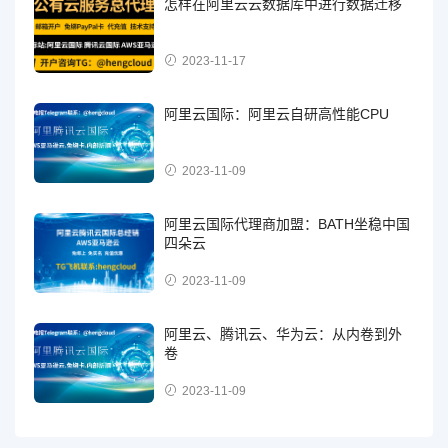
怎样在阿里云云数据库中进行数据迁移
2023-11-17
阿里云国际：阿里云自研高性能CPU
2023-11-09
阿里云国际代理商加盟：BATH坐稳中国
四朵云
2023-11-09
阿里云、腾讯云、华为云：从内卷到外
卷
2023-11-09