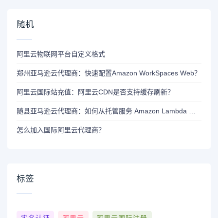
随机
阿里云物联网平台自定义格式
郑州亚马逊云代理商：快速配置Amazon WorkSpaces Web？
阿里云国际站充值：阿里云CDN是否支持缓存刷新？
随县亚马逊云代理商：如何从托管服务 Amazon Lambda 访问客户 Amazon VPC 内部私有资源？
怎么加入国际阿里云代理商？
标签
实名认证
阿里云
阿里云国际注册