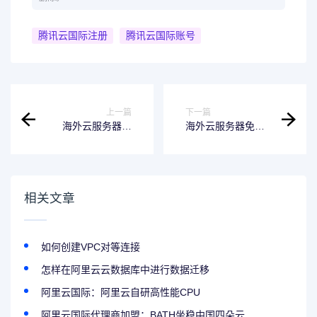
腾讯云国际注册
腾讯云国际账号
上一篇
下一篇
海外云服务器出
海外云服务器免实
售：阿里云国际海
名购买：阿里云国
外免实名云服务器
际
相关文章
如何创建VPC对等连接
怎样在阿里云云数据库中进行数据迁移
阿里云国际：阿里云自研高性能CPU
阿里云国际代理商加盟：BATH坐稳中国四朵云