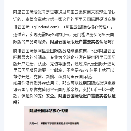
阿里云国际
版账号是需要通过阿里云渠道商来实现注册认
证的，本篇文章就介绍一家这样的阿里云国际版渠道商
腾
讯云国际
（qilincloud.com）
（阿里云国际站核心代理），
通过它，实现无需
PayPal
信用卡，无门槛注册买阿里云国
际版的产品与服务。
阿里云国际版账户需要实名认证吗？
腾讯云国际
是阿里云国际版战略级渠道商，也是阿里云国
际版最大的分销商，专业为全球企业客户提供阿里云国际
版开户注册、认证、充值等服务，通过
腾讯云国际
开通阿
里云国际版只需要一个邮箱，不需要
PayPal
信用卡就可以
帮你开通、充值、新购、续费阿里云国际版。
如果你没有海外
PP
信用卡，那么可以找到国际站渠道商
腾
讯云国际
帮你充值阿里云国际版余额，支持
U
币一比一收
款，保证你的支付安全。
阿里云国际版账户需要实名认证
吗？