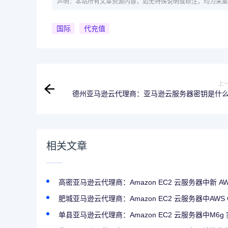
声明：本站所有文章资源内容，如无特殊说明或标注，均为采集
国际
代充值
上
德州亚马逊云代理商：亚马逊云服务器密钥是什
相关文章
高密亚马逊云代理商：Amazon EC2 云服务器中新 AWS
肥城亚马逊云代理商：Amazon EC2 云服务器中AWS 
单县亚马逊云代理商：Amazon EC2 云服务器中M