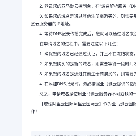
2. 登录您的亚马逊云控制台，在“域名解析服务（DN
3. 如果您的域名是通过其他注册商购买的，则需要到
逊云服务器的IP地址。
4. 等待DNS记录传播完成后，您就可以通过域名来
在申请域名的过程中，需要注意以下几点：
1. 确保您的域名已经通过认证，并且不在冻结状态
2. 如果您购买的是新的域名，则需要等待一段时间
3. 如果您的域名是通过其他注册商购买的，则需要
4. 在添加DNS记录时，务必按照亚马逊云提供的指
总之，申请域名是使用亚马逊云服务器不可或缺的一
【琉珐
阿里云国际
阿里云国际
云】作为亚马逊云国
作！