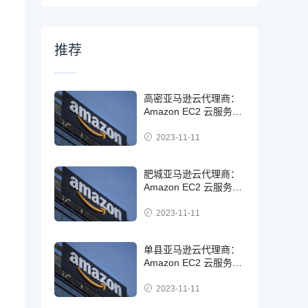
推荐
高密亚马逊云代理商：
Amazon EC2 云服务器
中新 AWS Graviton2 处
理器的规格是怎样的？
2023-11-11
肥城亚马逊云代理商：
Amazon EC2 云服务器
中AWS Graviton2 处理
器是否支持内存加密？
2023-11-11
单县亚马逊云代理商：
Amazon EC2 云服务器
中M6g 实例上提供了哪
些不同的存储选项？
2023-11-11