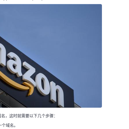
名，这时就需要以下几个步骤：
一个域名。