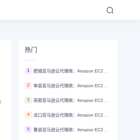
热门
1
肥城亚马逊云代理商：Amazon EC2 云服务器中AWS Graviton2 处理器是否支持内存加密？
2
单县亚马逊云代理商：Amazon EC2 云服务器中M6g 实例上提供了哪些不同的存储选项？
3
高密亚马逊云代理商：Amazon EC2 云服务器中新 AWS Graviton2 处理器的规格是怎样的？
全
4
龙口亚马逊云代理商：Amazon EC2 云服务器中为什么操作系统报告的内存总量与宣传的实例类型内存量不完全一致？
5
曹县亚马逊云代理商：Amazon EC2 云服务器计算优化型实例具体包含哪些实例？