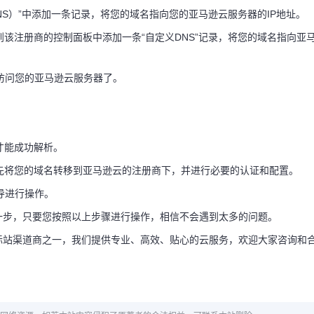
S）”中添加一条记录，将您的域名指向您的亚马逊云服务器的IP地址。
该注册商的控制面板中添加一条“自定义DNS”记录，将您的域名指向亚
访问您的亚马逊云服务器了。
。
才能成功解析。
先将您的域名转移到亚马逊云的注册商下，并进行必要的认证和配置。
导进行操作。
步，只要您按照以上步骤进行操作，相信不会遇到太多的问题。
际站渠道商之一，我们提供专业、高效、贴心的云服务，欢迎大家咨询和