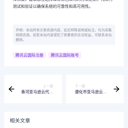
测试和验证以确保系统的可靠性和高可用性。
声明：本站所有文章资源内容，如无特殊说明或标注，均为采集
网络资源。如若本站内容侵犯了原著者的合法权益，可联系本站
删除。
腾讯云国际注册
腾讯云国际账号
上一篇
下一篇
香河亚马逊云代理
遵化市亚马逊云代
商：如何控制对
理商：如果ELB已
Amazon EC2 Auto
脱机，那么之前发
Scaling 资源的访
送到此故障实例的
问?
请求是否会排队并
重新路由到组内的
相关文章
其他实例？