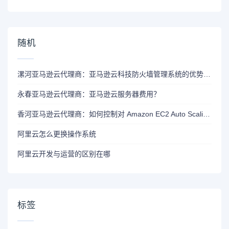
随机
漯河亚马逊云代理商：亚马逊云科技防火墙管理系统的优势是什么?
永春亚马逊云代理商：亚马逊云服务器费用？
香河亚马逊云代理商：如何控制对 Amazon EC2 Auto Scaling 资源的访问?
阿里云怎么更换操作系统
阿里云开发与运营的区别在哪
标签