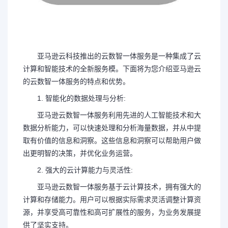
亚马逊云科技推出的云数智一体服务是一种集成了云
计算和智能技术的全新服务模。下面将为您介绍亚马逊云
的云数智一体服务的特点和优势。
1. 智能化的数据处理与分析:
亚马逊云数智一体服务利用先进的人工智能技术和大
数据分析能力，可以快速处理和分析海量数据，并从中提
取有价值的信息和洞察。这些信息和洞察可以帮助用户做
出更明智的决策，并优化业务运营。
2. 强大的云计算能力与灵活性:
亚马逊云数智一体服务基于云计算技术，拥有强大的
计算和存储能力。用户可以根据实际需求灵活调整计算资
源，并享受高可靠性和高可扩展性的服务，为业务发展提
供了坚实支持。