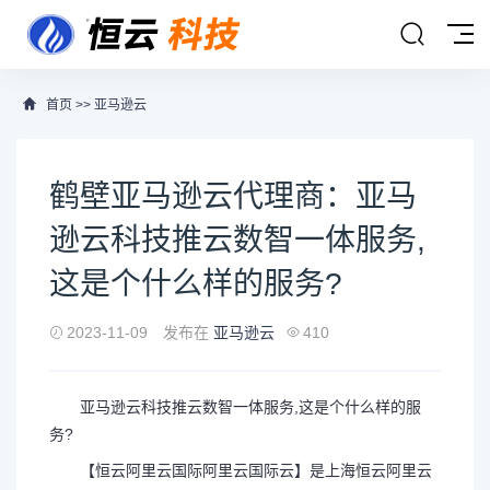
首页
>>
亚马逊云
鹤壁亚马逊云代理商：亚马
逊云科技推云数智一体服务,
这是个什么样的服务?
2023-11-09
发布在
亚马逊云
410
亚马逊云科技推云数智一体服务,这是个什么样的服
务?
【恒云
阿里云国际
阿里云国际
云】是上海恒云
阿里云