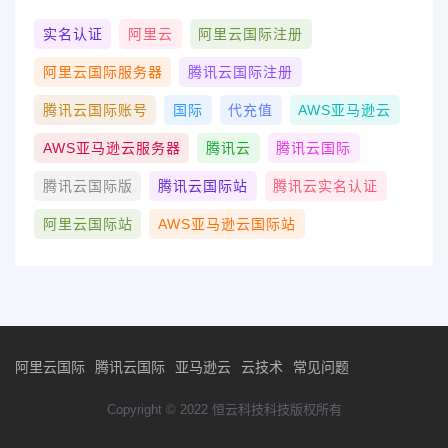
实名认证
阿里云
阿里云国际注册
阿里云国际服务器
腾讯云国际注册
腾讯云国际账号
国际
代充值
AWS亚马逊云
AWS亚马逊云服务器
腾讯云
腾讯云国际
腾讯云国际版
腾讯云国际站
腾讯云实名认证
阿里云国际站
AWS亚马逊云国际站
阿里云国际
腾讯云国际
亚马逊云
云技术
常见问题
Copyright © 2022 恒云科技科技版权所有