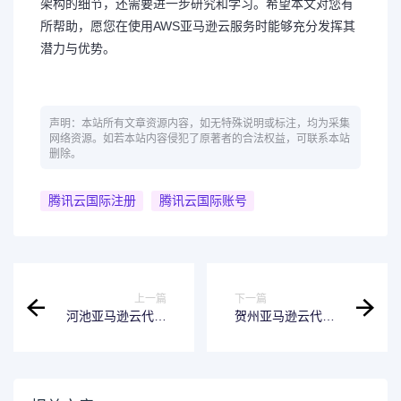
架构的细节，还需要进一步研究和学习。希望本文对您有
所帮助，愿您在使用AWS亚马逊云服务时能够充分发挥其
潜力与优势。
声明：本站所有文章资源内容，如无特殊说明或标注，均为采集
网络资源。如若本站内容侵犯了原著者的合法权益，可联系本站
删除。
腾讯云国际注册
腾讯云国际账号
上一篇
下一篇
河池亚马逊云代理
贺州亚马逊云代理
商：面对边缘计算
商：亚马逊云服务
这个风口，看亚马
器域名解析？
逊云科技如何布局?