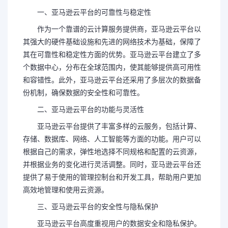
一、亚马逊云平台的可靠性与稳定性
作为一个靠谱的云计算服务提供商，亚马逊云平台以
其强大的硬件基础设施和先进的网络技术为基础，保障了
其在可靠性和稳定性方面的优势。亚马逊云平台建立了多
个数据中心，分布在全球范围内，使其能够提供高可用性
和容错性。此外，亚马逊云平台还采用了多层次的数据备
份机制，确保数据的安全性和可靠性。
二、亚马逊云平台的功能与灵活性
亚马逊云平台提供了丰富多样的云服务，包括计算、
存储、数据库、网络、人工智能等方面的功能。用户可以
根据自己的需求，弹性地选择不同规格和配置的云资源，
并根据业务的变化进行灵活调整。同时，亚马逊云平台还
提供了易于使用的管理控制台和开发工具，帮助用户更加
高效地管理和使用云资源。
三、亚马逊云平台的安全性与隐私保护
亚马逊云平台高度重视用户的数据安全和隐私保护。