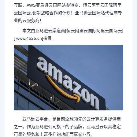
互联、AWS亚马逊云国际站渠道商、恒云
阿里云国际
阿里
云国际
云,长期战略合作的计划！亚马逊云国际站代理商专
业的云服务商！
本文由亚马逊云渠道商[恒云
阿里云国际
阿里云国际
云]
[ www.4526.cn]撰写。
亚马逊云平台，是目前全球领先的云计算服务提供商
之一。作为亚马逊公司旗下的子品牌，亚马逊云以其稳定
可靠的服务和丰富多样的功能而享誉业界。